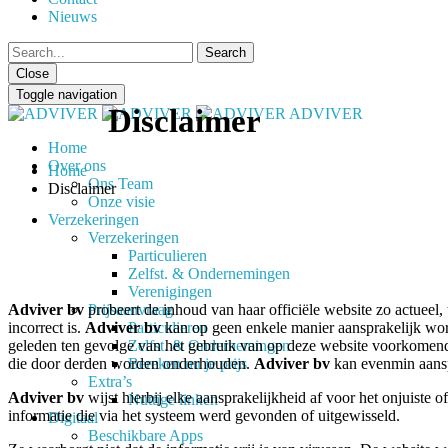
Nieuws
Close
Toggle navigation
Disclaimer
ADVIVER
Home
Over ons
Home
Ons Team
Disclaimer
Onze visie
Verzekeringen
Verzekeringen
Particulieren
Zelfst. & Ondernemingen
Verenigingen
Prijsaanvraag
Adviver bv
probeert de inhoud van haar officiële website zo actueel,
Particulieren
incorrect is.
Adviver bv
kan op geen enkele manier aansprakelijk wor
Zelfst. & Ondernemingen
geleden ten gevolge van het gebruik van op deze website voorkomende 
Bereken nu je prijs
die door derden worden onderhouden.
Adviver bv
kan evenmin aansp
Extra’s
Adviver bv
wijst hierbij elke aansprakelijkheid af voor het onjuiste 
Nuttige linken
informatie die via het systeem werd gevonden of uitgewisseld.
Digitaal
Beschikbare Apps