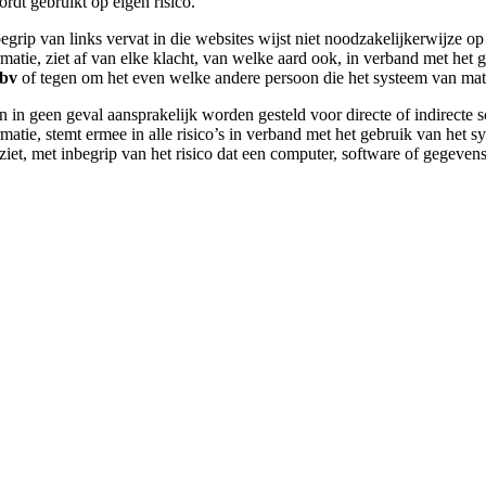
ordt gebruikt op eigen risico.
grip van links vervat in die websites wijst niet noodzakelijkerwijze o
atie, ziet af van elke klacht, van welke aard ook, in verband met het g
 bv
of tegen om het even welke andere persoon die het systeem van mater
an in geen geval aansprakelijk worden gesteld voor directe of indirecte 
atie, stemt ermee in alle risico’s in verband met het gebruik van het s
orziet, met inbegrip van het risico dat een computer, software of gegeve