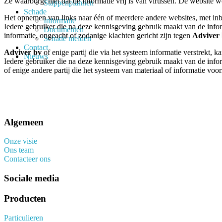
Ze waarborgt niet dat de informatie vrij is van virussen. De website w
Stappenplannen
Schade
Het opnemen van links naar één of meerdere andere websites, met inbe
Informatie
Iedere gebruiker die na deze kennisgeving gebruik maakt van de inform
Documenten
informatie, ongeacht of zodanige klachten gericht zijn tegen
Adviver
Schade melden
Contact
Adviver bv
of enige partij die via het systeem informatie verstrekt, k
Nieuws
Iedere gebruiker die na deze kennisgeving gebruik maakt van de inform
of enige andere partij die het systeem van materiaal of informatie vo
Algemeen
Onze visie
Ons team
Contacteer ons
Sociale media
Producten
Particulieren