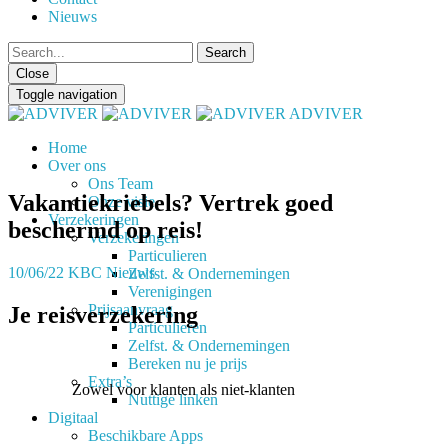
Nieuws
Close
Toggle navigation
ADVIVER
Home
Over ons
Ons Team
Vakantiekriebels? Vertrek goed
Onze visie
Verzekeringen
beschermd op reis!
Verzekeringen
Particulieren
10/06/22
KBC Nieuws
Zelfst. & Ondernemingen
Verenigingen
Prijsaanvraag
Je reisverzekering
Particulieren
Zelfst. & Ondernemingen
Bereken nu je prijs
Extra’s
Zowel voor klanten als niet-klanten
Nuttige linken
Digitaal
Beschikbare Apps