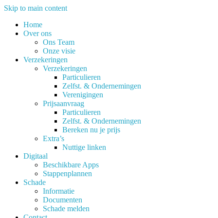
Skip to main content
Home
Over ons
Ons Team
Onze visie
Verzekeringen
Verzekeringen
Particulieren
Zelfst. & Ondernemingen
Verenigingen
Prijsaanvraag
Particulieren
Zelfst. & Ondernemingen
Bereken nu je prijs
Extra’s
Nuttige linken
Digitaal
Beschikbare Apps
Stappenplannen
Schade
Informatie
Documenten
Schade melden
Contact